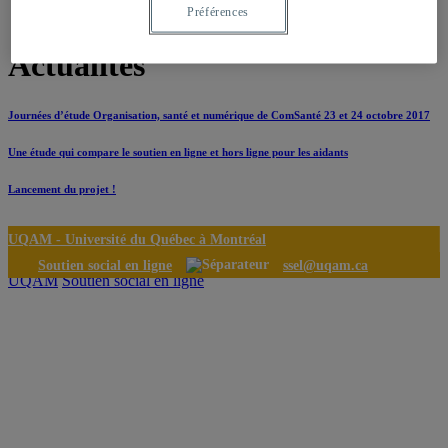
Préférences
Certificat d’éthique
Actualités
Journées d’étude Organisation, santé et numérique de ComSanté 23 et 24 octobre 2017
Une étude qui compare le soutien en ligne et hors ligne pour les aidants
Lancement du projet !
UQAM -
Université du Québec à Montréal
Soutien social en ligne
ssel@uqam.ca
UQAM
Soutien social en ligne