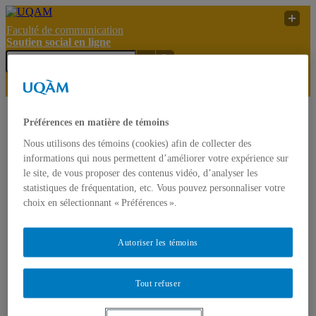
Faculté de communication
Soutien social en ligne
Soutien
Journées d’étude
Préférences en matière de témoins
social
Organisation, santé et
UQAM
Nous utilisons des témoins (cookies) afin de collecter des
en
numérique de ComSanté
ligne
23 et 24 octobre 2017
informations qui nous permettent d’améliorer votre expérience sur
le site, de vous proposer des contenus vidéo, d’analyser les
Soutien social en ligne
statistiques de fréquentation, etc. Vous pouvez personnaliser votre
choix en sélectionnant « Préférences ».
Accueil
Projet de recherche
Autoriser les témoins
Équipe de recherche
Partenaires
Actualités
Tout refuser
Productions
Participants recherchés
Contact